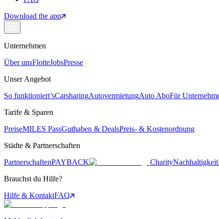
Download the app
Unternehmen
Über uns
Flotte
Jobs
Presse
Unser Angebot
So funktioniert’s
Carsharing
Autovermietung
Auto Abo
Für Unternehm
Tarife & Sparen
Preise
MILES Pass
Guthaben & Deals
Preis- & Kostenordnung
Städte & Partnerschaften
Partnerschaften
PAYBACK
Charity
Nachhaltigkeit
Brauchst du Hilfe?
Hilfe & Kontakt
FAQ