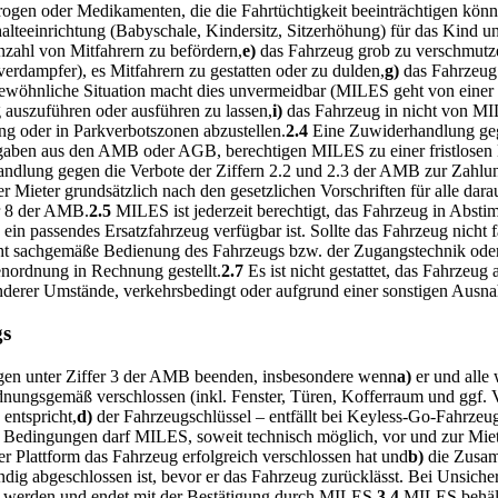
rogen oder Medikamenten, die die Fahrtüchtigkeit beeinträchtigen könn
alteeinrichtung (Babyschale, Kindersitz, Sitzerhöhung) für das Kind 
zahl von Mitfahrern zu befördern,
e)
das Fahrzeug grob zu verschmutze
verdampfer), es Mitfahrern zu gestatten oder zu dulden,
g)
das Fahrzeug
rgewöhnliche Situation macht dies unvermeidbar (MILES geht von eine
auszuführen oder ausführen zu lassen,
i)
das Fahrzeug in nicht von MI
g oder in Parkverbotszonen abzustellen.
2.4
Eine Zuwiderhandlung geg
rgaben aus den AMB oder AGB, berechtigen MILES zu einer fristlosen 
handlung gegen die Verbote der Ziffern 2.2 und 2.3 der AMB zur Zahlun
r Mieter grundsätzlich nach den gesetzlichen Vorschriften für alle dar
r 8 der AMB.
2.5
MILES ist jederzeit berechtigt, das Fahrzeug in Abst
ein passendes Ersatzfahrzeug verfügbar ist. Sollte das Fahrzeug nicht 
icht sachgemäße Bedienung des Fahrzeugs bzw. der Zugangstechnik oder
enordnung in Rechnung gestellt.
2.7
Es ist nicht gestattet, das Fahrze
onderer Umstände, verkehrsbedingt oder aufgrund einer sonstigen Ausnah
gs
ngen unter Ziffer 3 der AMB beenden, insbesondere wenn
a)
er und alle
nungsgemäß verschlossen (inkl. Fenster, Türen, Kofferraum und ggf. Ve
entspricht,
d)
der Fahrzeugschlüssel – entfällt bei Keyless-Go-Fahrzeug
 Bedingungen darf MILES, soweit technisch möglich, vor und zur Mie
Plattform das Fahrzeug erfolgreich verschlossen hat und
b)
die Zusam
ständig abgeschlossen ist, bevor er das Fahrzeug zurücklässt. Bei Unsic
werden und endet mit der Bestätigung durch MILES.
3.4
MILES behält