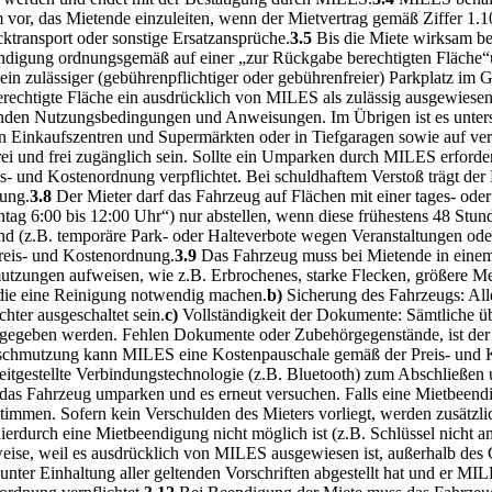
 vor, das Mietende einzuleiten, wenn der Mietvertrag gemäß Ziffer 1.
transport oder sonstige Ersatzansprüche.
3.5
Bis die Miete wirksam be
eendigung ordnungsgemäß auf einer „zur Rückgabe berechtigten Fläche“un
h ein zulässiger (gebührenpflichtiger oder gebührenfreier) Parkplatz i
rechtigte Fläche ein ausdrücklich von MILES als zulässig ausgewiesen
tenden Nutzungsbedingungen und Anweisungen. Im Übrigen ist es unters
 Einkaufszentren und Supermärkten oder in Tiefgaragen sowie auf ver
ei und frei zugänglich sein. Sollte ein Umparken durch MILES erforderl
s- und Kostenordnung verpflichtet. Bei schuldhaftem Verstoß trägt der 
ung.
3.8
Der Mieter darf das Fahrzeug auf Flächen mit einer tages- od
tag 6:00 bis 12:00 Uhr“) nur abstellen, wenn diese frühestens 48 Stun
 sind (z.B. temporäre Park- oder Halteverbote wegen Veranstaltungen o
reis- und Kostenordnung.
3.9
Das Fahrzeug muss bei Mietende in eine
utzungen aufweisen, wie z.B. Erbrochenes, starke Flecken, größere
die eine Reinigung notwendig machen.
b)
Sicherung des Fahrzeugs: All
hter ausgeschaltet sein.
c)
Vollständigkeit der Dokumente: Sämtliche 
kgegeben werden. Fehlen Dokumente oder Zubehörgegenstände, ist der M
erschmutzung kann MILES eine Kostenpauschale gemäß der Preis- und 
itgestellte Verbindungstechnologie (z.B. Bluetooth) zum Abschließen
 das Fahrzeug umparken und es erneut versuchen. Falls eine Mietbeendig
men. Sofern kein Verschulden des Mieters vorliegt, werden zusätzlich
ierdurch eine Mietbeendigung nicht möglich ist (z.B. Schlüssel nicht a
ise, weil es ausdrücklich von MILES ausgewiesen ist, außerhalb des Ge
nter Einhaltung aller geltenden Vorschriften abgestellt hat und er MILE