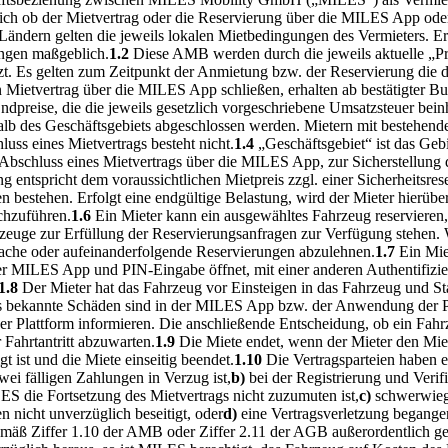
ich ob der Mietvertrag oder die Reservierung über die MILES App oder
n Ländern gelten die jeweils lokalen Mietbedingungen des Vermieters. 
ungen maßgeblich.
1.2
Diese AMB werden durch die jeweils aktuelle „P
t. Es gelten zum Zeitpunkt der Anmietung bzw. der Reservierung die
en Mietvertrag über die MILES App schließen, erhalten ab bestätigte
ndpreise, die die jeweils gesetzlich vorgeschriebene Umsatzsteuer bein
 des Geschäftsgebiets abgeschlossen werden. Mietern mit bestehendem 
uss eines Mietvertrags besteht nicht.
1.4
„Geschäftsgebiet“ ist das Geb
n Abschluss eines Mietvertrags über die MILES App, zur Sicherstellun
g entspricht dem voraussichtlichen Mietpreis zzgl. einer Sicherheitsres
bestehen. Erfolgt eine endgültige Belastung, wird der Mieter hierüber
chzuführen.
1.6
Ein Mieter kann ein ausgewähltes Fahrzeug reservieren,
euge zur Erfüllung der Reservierungsanfragen zur Verfügung stehen. W
fache oder aufeinanderfolgende Reservierungen abzulehnen.
1.7
Ein Mie
r MILES App und PIN-Eingabe öffnet, mit einer anderen Authentifizie
1.8
Der Mieter hat das Fahrzeug vor Einsteigen in das Fahrzeug und 
eits bekannte Schäden sind in der MILES App bzw. der Anwendung der P
lattform informieren. Die anschließende Entscheidung, ob ein Fahrzeug
Fahrtantritt abzuwarten.
1.9
Die Miete endet, wenn der Mieter den Mi
st und die Miete einseitig beendet.
1.10
Die Vertragsparteien haben 
wei fälligen Zahlungen in Verzug ist,
b)
bei der Registrierung und Veri
 die Fortsetzung des Mietvertrags nicht zuzumuten ist,
c)
schwerwieg
n nicht unverzüglich beseitigt, oder
d)
eine Vertragsverletzung begange
emäß Ziffer 1.10 der AMB oder Ziffer 2.11 der AGB außerordentlich 