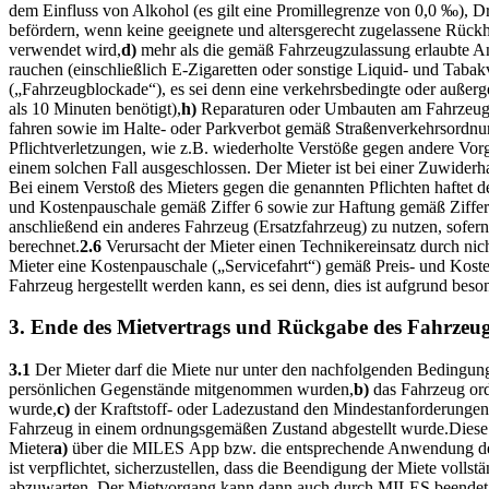
dem Einfluss von Alkohol (es gilt eine Promillegrenze von 0,0 ‰), D
befördern, wenn keine geeignete und altersgerecht zugelassene Rückh
verwendet wird,
d)
mehr als die gemäß Fahrzeugzulassung erlaubte An
rauchen (einschließlich E-Zigaretten oder sonstige Liquid- und Tabak
(„Fahrzeugblockade“), es sei denn eine verkehrsbedingte oder auße
als 10 Minuten benötigt),
h)
Reparaturen oder Umbauten am Fahrzeug 
fahren sowie im Halte- oder Parkverbot gemäß Straßenverkehrsordnun
Pflichtverletzungen, wie z.B. wiederholte Verstöße gegen andere Vo
einem solchen Fall ausgeschlossen. Der Mieter ist bei einer Zuwider
Bei einem Verstoß des Mieters gegen die genannten Pflichten haftet de
und Kostenpauschale gemäß Ziffer 6 sowie zur Haftung gemäß Ziffe
anschließend ein anderes Fahrzeug (Ersatzfahrzeug) zu nutzen, sofern 
berechnet.
2.6
Verursacht der Mieter einen Technikereinsatz durch n
Mieter eine Kostenpauschale („Servicefahrt“) gemäß Preis- und Kost
Fahrzeug hergestellt werden kann, es sei denn, dies ist aufgrund bes
3. Ende des Mietvertrags und Rückgabe des Fahrzeu
3.1
Der Mieter darf die Miete nur unter den nachfolgenden Bedingu
persönlichen Gegenstände mitgenommen wurden,
b)
das Fahrzeug ord
wurde,
c)
der Kraftstoff- oder Ladezustand den Mindestanforderungen 
Fahrzeug in einem ordnungsgemäßen Zustand abgestellt wurde.
Diese
Mieter
a)
über die MILES App bzw. die entsprechende Anwendung der 
ist verpflichtet, sicherzustellen, dass die Beendigung der Miete voll
abzuwarten. Der Mietvorgang kann dann auch durch MILES beendet 