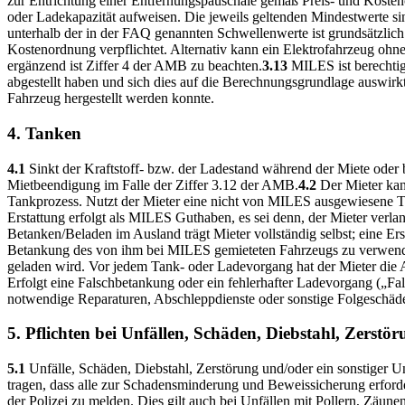
zur Entrichtung einer Entfernungspauschale gemäß Preis- und Kosteno
oder Ladekapazität aufweisen. Die jeweils geltenden Mindestwerte
unterhalb der in der FAQ genannten Schwellenwerte ist grundsätzlich 
Kostenordnung verpflichtet. Alternativ kann ein Elektrofahrzeug ohn
ergänzend ist Ziffer 4 der AMB zu beachten.
3.13
MILES ist berechtig
abgestellt haben und sich dies auf die Berechnungsgrundlage auswirkt
Fahrzeug hergestellt werden konnte.
4. Tanken
4.1
Sinkt der Kraftstoff- bzw. der Ladestand während der Miete oder 
Mietbeendigung im Falle der Ziffer 3.12 der AMB.
4.2
Der Mieter ka
Tankprozess. Nutzt der Mieter eine nicht von MILES ausgewiesene Ta
Erstattung erfolgt als MILES Guthaben, es sei denn, der Mieter ver
Betanken/Beladen im Ausland trägt Mieter vollständig selbst; eine Er
Betankung des von ihm bei MILES gemieteten Fahrzeugs zu verwen
geladen wird. Vor jedem Tank- oder Ladevorgang hat der Mieter die 
Erfolgt eine Falschbetankung oder ein fehlerhafter Ladevorgang („F
notwendige Reparaturen, Abschleppdienste oder sonstige Folgeschäde
5. Pflichten bei Unfällen, Schäden, Diebstahl, Zerst
5.1
Unfälle, Schäden, Diebstahl, Zerstörung und/oder ein sonstiger 
tragen, dass alle zur Schadensminderung und Beweissicherung erfor
der Polizei zu melden. Dies gilt auch bei Unfällen mit Pollern, Zäu