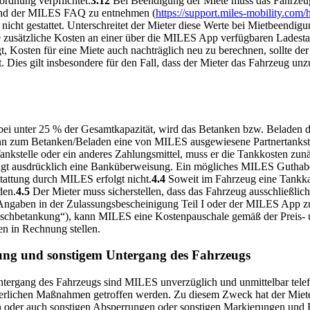
rdnung verpflichtet.
3.12
Bei Beendigung der Miete muss das Fahrzeug 
 sind der MILES FAQ zu entnehmen (
https://support.miles-mobility.co
nicht gestattet. Unterschreitet der Mieter diese Werte bei Mietbeendig
e zusätzliche Kosten an einer über die MILES App verfügbaren Ladesta
t, Kosten für eine Miete auch nachträglich neu zu berechnen, sollte d
. Dies gilt insbesondere für den Fall, dass der Mieter das Fahrzeug unz
bei unter 25 % der Gesamtkapazität, wird das Betanken bzw. Beladen de
nn zum Betanken/Beladen eine von MILES ausgewiesene Partnertankste
nkstelle oder ein anderes Zahlungsmittel, muss er die Tankkosten zun
langt ausdrücklich eine Banküberweisung. Ein mögliches MILES Guthab
stattung durch MILES erfolgt nicht.
4.4
Soweit im Fahrzeug eine Tankkart
den.
4.5
Der Mieter muss sicherstellen, dass das Fahrzeug ausschließlich
Angaben in der Zulassungsbescheinigung Teil I oder der MILES App zu
alschbetankung“), kann MILES eine Kostenpauschale gemäß der Preis- 
n in Rechnung stellen.
örung und sonstigem Untergang des Fahrzeugs
Untergang des Fahrzeugs sind MILES unverzüglich und unmittelbar tele
derlichen Maßnahmen getroffen werden. Zu diesem Zweck hat der Miete
nen oder auch sonstigen Absperrungen oder sonstigen Markierungen und 