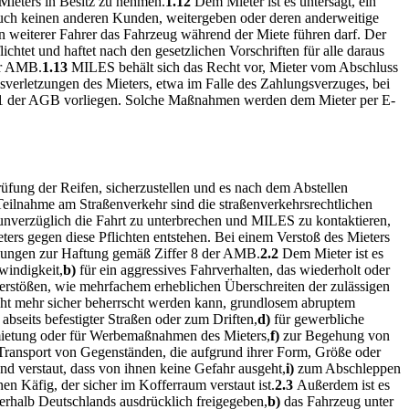
Mieters in Besitz zu nehmen.
1.12
Dem Mieter ist es untersagt, ein
auch keinen anderen Kunden, weitergeben oder deren anderweitige
in weiterer Fahrer das Fahrzeug während der Miete führen darf. Der
htet und haftet nach den gesetzlichen Vorschriften für alle daraus
er AMB.
1.13
MILES behält sich das Recht vor, Mieter vom Abschluss
sverletzungen des Mieters, etwa im Falle des Zahlungsverzuges, bei
2.11 der AGB vorliegen. Solche Maßnahmen werden dem Mieter per E-
rüfung der Reifen, sicherzustellen und es nach dem Abstellen
eilnahme am Straßenverkehr sind die straßenverkehrsrechtlichen
unverzüglich die Fahrt zu unterbrechen und MILES zu kontaktieren,
ers gegen diese Pflichten entstehen. Bei einem Verstoß des Mieters
gelungen zur Haftung gemäß Ziffer 8 der AMB.
2.2
Dem Mieter ist es
windigkeit,
b)
für ein aggressives Fahrverhalten, das wiederholt oder
erstößen, wie mehrfachem erheblichen Überschreiten der zulässigen
icht mehr sicher beherrscht werden kann, grundlosem abruptem
 abseits befestigter Straßen oder zum Driften,
d)
für gewerbliche
mietung oder für Werbemaßnahmen des Mieters,
f)
zur Begehung von
Transport von Gegenständen, die aufgrund ihrer Form, Größe oder
nd verstaut, dass von ihnen keine Gefahr ausgeht,
i)
zum Abschleppen
en Käfig, der sicher im Kofferraum verstaut ist.
2.3
Außerdem ist es
erhalb Deutschlands ausdrücklich freigegeben,
b)
das Fahrzeug unter