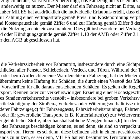
rzüglich heraus, so ist MILES berechtigt, das Fahrzeug auf Kosten des 
nderweitig zu nutzen. Der Mieter darf ein Fahrzeug nicht an Dritte, 
ßer MILES hat ausdrücklich die individuelle Erlaubnis erteilt, dass e
r Zahlung einer Vertragsstrafe gemäß Preis- und Kostenordnung verpflic
 und Kostenpauschale gemäß Ziffer 6 und zur Haftung gemäß Ziffer 8 d
 die Nutzungsrechte einzuschränken. Dies gilt insbesondere bei Vertrag
rt sind oder Kündigungsgründe gemäß Ziffer 1.10 der AMB oder Ziffer 
nter den AGB abgeschlossen hat.
ie Verkehrssicherheit vor Fahrtantritt, insbesondere durch eine Sichtp
hließen aller Fenster, Schiebedach, Verdeck und Türen. Während der T
oder beim Aufleuchten eine Warnleuchte im Fahrzeug, hat der Mieter 
 übernimmt keine Haftung für Schäden, die durch einen Verstoß des Miet
en Vorschriften für alle daraus entstehenden Schäden. Es gelten die Re
rsport, Rennen oder zur verkehrswidrigen Erzielung einer Höchstgesch
 Straßenverkehrsrechts verstößt – insbesondere bei groben Verkehrsv
rücksichtigung der Straßen-, Verkehrs- oder Witterungsverhältnisse n
derer Fahrzeuge),
c)
für Fahrzeugtests, Fahrsicherheitstrainings, Fahrten
der für gewerbliche Transporte (z.B. Kurierfahrten),
e)
zur Weiterver
er gefährlicher Stoffe, über haushaltsübliche Mengen hinaus,
h)
für den 
 des Fahrzeugs beschädigen können, es sei denn, sie sind so verpackt u
sport von Tieren, es sei denn, diese befinden sich in einem geschlossen
ands zu nutzen, es sei denn, MILES hat ein bestimmtes Territorium auß