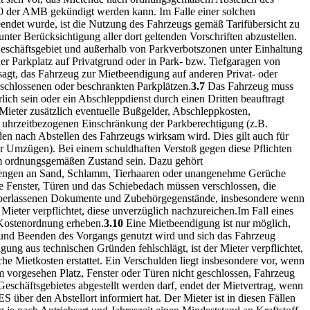
10 der AMB gekündigt werden kann. Im Falle einer solchen
endet wurde, ist die Nutzung des Fahrzeugs gemäß Tarifübersicht zu
ter Berücksichtigung aller dort geltenden Vorschriften abzustellen.
m Geschäftsgebiet und außerhalb von Parkverbotszonen unter Einhaltung
er Parkplatz auf Privatgrund oder in Park- bzw. Tiefgaragen von
agt, das Fahrzeug zur Mietbeendigung auf anderen Privat- oder
schlossenen oder beschrankten Parkplätzen.
3.7
Das Fahrzeug muss
ich sein oder ein Abschleppdienst durch einen Dritten beauftragt
Mieter zusätzlich eventuelle Bußgelder, Abschleppkosten,
er uhrzeitbezogenen Einschränkung der Parkberechtigung (z.B.
den nach Abstellen des Fahrzeugs wirksam wird. Dies gilt auch für
der Umzügen). Bei einem schuldhaften Verstoß gegen diese Pflichten
m ordnungsgemäßen Zustand sein. Dazu gehört
 Mengen an Sand, Schlamm, Tierhaaren oder unangenehme Gerüche
e Fenster, Türen und das Schiebedach müssen verschlossen, die
überlassenen Dokumente und Zubehörgegenstände, insbesondere wenn
ieter verpflichtet, diese unverzüglich nachzureichen.
Im Fall eines
Kostenordnung erheben.
3.10
Eine Mietbeendigung ist nur möglich,
 und Beenden des Vorgangs genutzt wird und sich das Fahrzeug
ung aus technischen Gründen fehlschlägt, ist der Mieter verpflichtet,
e Mietkosten erstattet. Ein Verschulden liegt insbesondere vor, wenn
m vorgesehen Platz, Fenster oder Türen nicht geschlossen, Fahrzeug
schäftsgebietes abgestellt werden darf, endet der Mietvertrag, wenn
S über den Abstellort informiert hat. Der Mieter ist in diesen Fällen