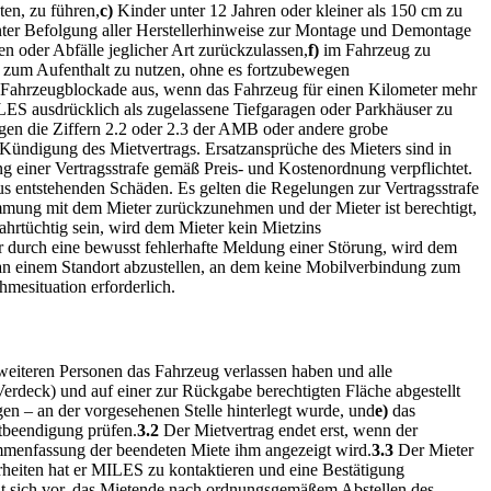
ten, zu führen,
c)
Kinder unter 12 Jahren oder kleiner als 150 cm zu
unter Befolgung aller Herstellerhinweise zur Montage und Demontage
n oder Abfälle jeglicher Art zurückzulassen,
f)
im Fahrzeug zu
 zum Aufenthalt zu nutzen, ohne es fortzubewegen
r Fahrzeugblockade aus, wenn das Fahrzeug für einen Kilometer mehr
LES ausdrücklich als zugelassene Tiefgaragen oder Parkhäuser zu
en die Ziffern 2.2 oder 2.3 der AMB oder andere grobe
Kündigung des Mietvertrags. Ersatzansprüche des Mieters sind in
g einer Vertragsstrafe gemäß Preis- und Kostenordnung verpflichtet.
aus entstehenden Schäden. Es gelten die Regelungen zur Vertragsstrafe
immung mit dem Mieter zurückzunehmen und der Mieter ist berechtigt,
fahrtüchtig sein, wird dem Mieter kein Mietzins
 durch eine bewusst fehlerhafte Meldung einer Störung, wird dem
ug an einem Standort abzustellen, an dem keine Mobilverbindung zum
mesituation erforderlich.
 weiteren Personen das Fahrzeug verlassen haben und alle
rdeck) und auf einer zur Rückgabe berechtigten Fläche abgestellt
en – an der vorgesehenen Stelle hinterlegt wurde, und
e)
das
tbeendigung prüfen.
3.2
Der Mietvertrag endet erst, wenn der
menfassung der beendeten Miete ihm angezeigt wird.
3.3
Der Mieter
herheiten hat er MILES zu kontaktieren und eine Bestätigung
 sich vor, das Mietende nach ordnungsgemäßem Abstellen des