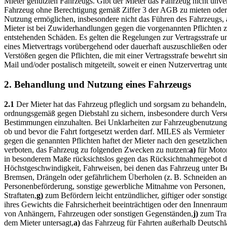
Mieter genutzten Fahrzeugs. Gibt der Mieter das Fahrzeug nicht unve
Fahrzeug ohne Berechtigung gemäß Ziffer 3 der AGB zu mieten oder a
Nutzung ermöglichen, insbesondere nicht das Führen des Fahrzeugs, au
Mieter ist bei Zuwiderhandlungen gegen die vorgenannten Pflichten zu
entstehenden Schäden. Es gelten die Regelungen zur Vertragsstrafe
eines Mietvertrags vorübergehend oder dauerhaft auszuschließen oder
Verstößen gegen die Pflichten, die mit einer Vertragsstrafe beweh
Mail und/oder postalisch mitgeteilt, soweit er einen Nutzervertrag u
2. Behandlung und Nutzung eines Fahrzeugs
2.1
Der Mieter hat das Fahrzeug pfleglich und sorgsam zu behandeln, d
ordnungsgemäß gegen Diebstahl zu sichern, insbesondere durch Versc
Bestimmungen einzuhalten. Bei Unklarheiten zur Fahrzeugbenutzung 
ob und bevor die Fahrt fortgesetzt werden darf. MILES als Vermieter
gegen die genannten Pflichten haftet der Mieter nach den gesetzlich
verboten, das Fahrzeug zu folgenden Zwecken zu nutzen:
a)
für Moto
in besonderem Maße rücksichtslos gegen das Rücksichtnahmegebot des
Höchstgeschwindigkeit, Fahrweisen, bei denen das Fahrzeug unter Be
Bremsen, Drängeln oder gefährlichem Überholen (z. B. Schneiden an
Personenbeförderung, sonstige gewerbliche Mitnahme von Personen, o
Straftaten,
g)
zum Befördern leicht entzündlicher, giftiger oder sonstig
ihres Gewichts die Fahrsicherheit beeinträchtigen oder den Innenraum
von Anhängern, Fahrzeugen oder sonstigen Gegenständen,
j)
zum Tran
dem Mieter untersagt,
a)
das Fahrzeug für Fahrten außerhalb Deutschl