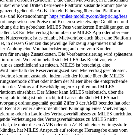
 über eine von Dritten betriebene Plattform zustande kommt (siehe
Ergänzend gelten die AGB. Um ein Fahrzeug über eine Plattform
reis- und Kostenordnung“
https://miles-mobility.com/de/pricing/fees
 dort ausgewiesenen Preise und Kosten sowie etwaige Gebühren und
r Buchung die im gebuchten MILES Pass verankerten Ermäßigungen zu
halten.
1.3
Ein Mietvertrag kann über die MILES App oder über eine
Nutzervertrag ist es erlaubt, Mietverträge auch über eine Plattform
iet, in dessen Grenzen das jeweilige Fahrzeug angemietet und die
g der Zahlung eine Vorabautorisierung auf dem vom Kunden
erve für etwaige Zusatzkosten. Die Vorabautorisierung wird spätestens
 informiert. Weiterhin behält sich MILES das Recht vor, eine
 um es anschließend zu mieten. MILES ist berechtigt, eine
ird innerhalb der Reservierungszeit kein Mietvertrag geschlossen,
tvertrag kommt zustande, indem sich der Kunde über die MILES
rungsmethode öffnet oder indem der Mieter über die entsprechende
Starten des Motors auf Beschädigungen zu prüfen und MILES
lattform einsehbar. Der Mieter kann MILES telefonisch, über die
 fahrtüchtig ist oder nicht, trifft ausschließlich MILES nach
etvorgang ordnungsgemäß gemäß Ziffer 3 der AMB beendet hat oder
ein Recht zu einer außerordentlichen Kündigung eines Mietvertrags.
fizierung oder im Laufe des Vertragsverhältnisses zu MILES unrichtige
ende Verletzungen des Vertragsverhältnisses zu MILES nicht
n hat, die unter diesen AMB oder den AGB mit einer Vertragsstrafe
gekündigt, hat MILES Anspruch auf sofortige Herausgabe eines vom