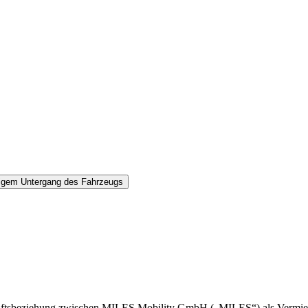
stigem Untergang des Fahrzeugs
tsbeziehung zwischen MILES Mobility GmbH („MILES“) als Vermieter 