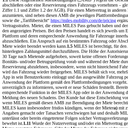
abschließen oder eine Reservierung eines Fahrzeugs vornehmen – gle
Ziffer 1.1 und Ziffer 1.2 der AGB). Für einen Mietvertrag in andere
anzumieten, sind neben diesen AMB die jeweiligen Plattformbeding
sowie die „Tarifübersicht“
https://miles-mobility.com/de/pricing
ergänz
Vertragsstrafen. Mieter, die einen MILES Pass gebucht haben und d
den angezeigten Preisen. Bei den Preisen handelt es sich jeweils um E
Plattform und deren entsprechende Anwendung für Fahrzeuge innerhalb
abzuschließen. Ein Anspruch auf ein bestimmtes Fahrzeug oder Abschl
Miete wieder beendet werden kann.
1.5
MILES ist berechtigt, für de
hinterlegten Zahlungsmittel durchzuführen. Die Höhe der Autorisierun
30 Tage nach Mietende aufgehoben, soweit keine offenen Forderungen 
Bonitäts- und/oder Betrugsprüfung vorab und während der Miete dur
Reservierung abzulehnen, insbesondere, wenn nicht hinreichend Fahrz
wird das Fahrzeug wieder freigegeben. MILES behält sich vor, mehr
App in sein Benutzerkonto einloggt und das ausgewählte Fahrzeug pe
Anwendung der Plattform gemäß den Plattformbedingungen vorgeht.
unverzüglich zu informieren, soweit er neue Schäden feststellt. Ber
entsprechende Funktion in der MILES App oder in der Anwendung der P
Meldung des neuen Schadens. Der Kunde hat diese Entscheidung vor 
wenn MILES gemäß diesen AMB zur Beendigung der Miete berechtigt i
MILES kann insbesondere fristlos kündigen, wenn der Mieter
a)
mit z
Angaben gemacht oder Tatsachen verschwiegen hat und deshalb MILES
unterlässt oder bereits eingetretene Folgen solcher Vertragsverletzunge
bewehrt ist.
1.11
Wurde der Nutzervertrag und/oder ein Mietvertrag g