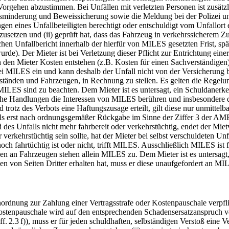
Vorgehen abzustimmen. Bei Unfällen mit verletzten Personen ist zusätz
minderung und Beweissicherung sowie die Meldung bei der Polizei und 
ngen eines Unfallbeteiligten berechtigt oder entschuldigt vom Unfallor
zusetzen und (ii) geprüft hat, dass das Fahrzeug in verkehrssicherem Zu
chen Unfallbericht innerhalb der hierfür von MILES gesetzten Frist, s
urde). Der Mieter ist bei Verletzung dieser Pflicht zur Entrichtung eine
den Mieter Kosten entstehen (z.B. Kosten für einen Sachverständigen),
i MILES ein und kann deshalb der Unfall nicht von der Versicherung b
ständen und Fahrzeugen, in Rechnung zu stellen. Es gelten die Regelu
LES sind zu beachten. Dem Mieter ist es untersagt, ein Schuldanerke
he Handlungen die Interessen von MILES berühren und insbesondere 
trotz des Verbots eine Haftungszusage erteilt, gilt diese nur unmittel
lls erst nach ordnungsgemäßer Rückgabe im Sinne der Ziffer 3 der AMB
es Unfalls nicht mehr fahrbereit oder verkehrstüchtig, endet der Mi
verkehrstüchtig sein sollte, hat der Mieter bei selbst verschuldeten U
h fahrtüchtig ist oder nicht, trifft MILES. Ausschließlich MILES ist 
 an Fahrzeugen stehen allein MILES zu. Dem Mieter ist es untersagt,
 von Seiten Dritter erhalten hat, muss er diese unaufgefordert an MIL
rdnung zur Zahlung einer Vertragsstrafe oder Kostenpauschale verpfli
Kostenpauschale wird auf den entsprechenden Schadensersatzanspruch
 2.3 f)), muss er für jeden schuldhaften, selbständigen Verstoß eine Vert