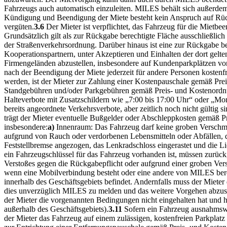
Fahrzeugs auch automatisch einzuleiten. MILES behält sich außerdem
Kündigung und Beendigung der Miete besteht kein Anspruch auf Rück
vergüten.
3.6
Der Mieter ist verpflichtet, das Fahrzeug für die Mietb
Grundsätzlich gilt als zur Rückgabe berechtigte Fläche ausschließlic
der Straßenverkehrsordnung. Darüber hinaus ist eine zur Rückgabe be
Kooperationspartnern, unter Akzeptieren und Einhalten der dort gel
Firmengeländen abzustellen, insbesondere auf Kundenparkplätzen von
nach der Beendigung der Miete jederzeit für andere Personen kostenfr
werden, ist der Mieter zur Zahlung einer Kostenpauschale gemäß Prei
Standgebühren und/oder Parkgebühren gemäß Preis- und Kostenordn
Halteverbote mit Zusatzschildern wie „7:00 bis 17:00 Uhr“ oder „Mon
bereits angeordnete Verkehrsverbote, aber zeitlich noch nicht gültig
trägt der Mieter eventuelle Bußgelder oder Abschleppkosten gemäß P
insbesondere:
a)
Innenraum: Das Fahrzeug darf keine groben Verschm
aufgrund von Rauch oder verdorbenen Lebensmitteln oder Abfällen, 
Feststellbremse angezogen, das Lenkradschloss eingerastet und die Lic
ein Fahrzeugschlüssel für das Fahrzeug vorhanden ist, müssen zurüc
Verstoßes gegen die Rückgabepflicht oder aufgrund einer groben V
wenn eine Mobilverbindung besteht oder eine andere von MILES bere
innerhalb des Geschäftsgebiets befindet. Andernfalls muss der Mieter
dies unverzüglich MILES zu melden und das weitere Vorgehen abzustim
der Mieter die vorgenannten Bedingungen nicht eingehalten hat und h
außerhalb des Geschäftsgebiets).
3.11
Sofern ein Fahrzeug ausnahmswe
der Mieter das Fahrzeug auf einem zulässigen, kostenfreien Parkplatz u