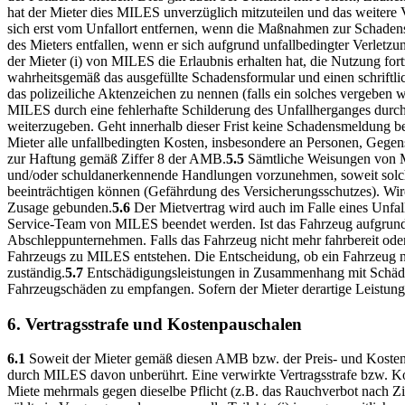
hat der Mieter dies MILES unverzüglich mitzuteilen und das weitere 
sich erst vom Unfallort entfernen, wenn die Maßnahmen zur Schadens
des Mieters entfallen, wenn er sich aufgrund unfallbedingter Verletzu
der Mieter (i) von MILES die Erlaubnis erhalten hat, die Nutzung fort
wahrheitsgemäß das ausgefüllte Schadensformular und einen schriftli
das polizeiliche Aktenzeichen zu nennen (falls ein solches vergeben w
MILES durch eine fehlerhafte Schilderung des Unfallherganges durch 
weiterzugeben. Geht innerhalb dieser Frist keine Schadensmeldung be
Mieter alle unfallbedingten Kosten, insbesondere an Personen, Gegen
zur Haftung gemäß Ziffer 8 der AMB.
5.5
Sämtliche Weisungen von MI
und/oder schuldanerkennende Handlungen vorzunehmen, soweit solc
beeinträchtigen können (Gefährdung des Versicherungsschutzes). Wird 
Zusage gebunden.
5.6
Der Mietvertrag wird auch im Falle eines Unfa
Service-Team von MILES beendet werden. Ist das Fahrzeug aufgrund d
Abschleppunternehmen. Falls das Fahrzeug nicht mehr fahrbereit oder 
Fahrzeugs zu MILES entstehen. Die Entscheidung, ob ein Fahrzeug noc
zuständig.
5.7
Entschädigungsleistungen in Zusammenhang mit Schäden
Fahrzeugschäden zu empfangen. Sofern der Mieter derartige Leistungen
6. Vertragsstrafe und Kostenpauschalen
6.1
Soweit der Mieter gemäß diesen AMB bzw. der Preis- und Kosteno
durch MILES davon unberührt. Eine verwirkte Vertragsstrafe bzw. 
Miete mehrmals gegen dieselbe Pflicht (z.B. das Rauchverbot nach Ziff.