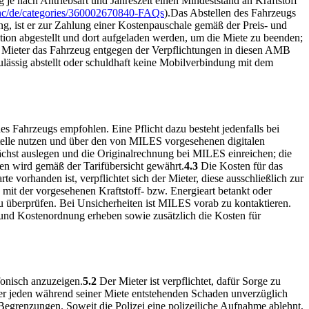
je nach Antriebsart und Jahreszeit einen Mindeststand an Kraftstoff
m/hc/de/categories/360002670840-FAQs
).
Das Abstellen des Fahrzeugs
ung, ist er zur Zahlung einer Kostenpauschale gemäß der Preis- und
tion abgestellt und dort aufgeladen werden, um die Miete zu beenden;
er Mieter das Fahrzeug entgegen der Verpflichtungen in diesen AMB
ulässig abstellt oder schuldhaft keine Mobilverbindung mit dem
s Fahrzeugs empfohlen. Eine Pflicht dazu besteht jedenfalls bei
lle nutzen und über den von MILES vorgesehenen digitalen
ächst auslegen und die Originalrechnung bei MILES einreichen; die
en wird gemäß der Tarifübersicht gewährt.
4.3
Die Kosten für das
e vorhanden ist, verpflichtet sich der Mieter, diese ausschließlich zur
 mit der vorgesehenen Kraftstoff- bzw. Energieart betankt oder
 überprüfen. Bei Unsicherheiten ist MILES vorab zu kontaktieren.
und Kostenordnung erheben sowie zusätzlich die Kosten für
fonisch anzuzeigen.
5.2
Der Mieter ist verpflichtet, dafür Sorge zu
r jeden während seiner Miete entstehenden Schaden unverzüglich
Begrenzungen. Soweit die Polizei eine polizeiliche Aufnahme ablehnt,