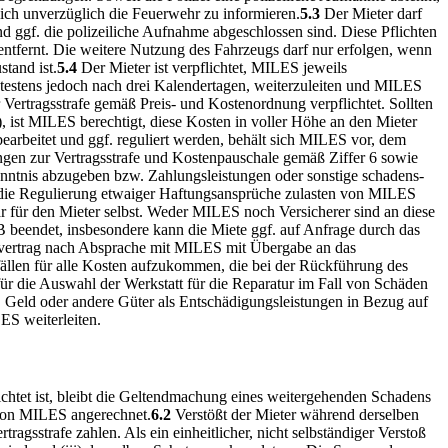
lich unverzüglich die Feuerwehr zu informieren.
5.3
Der Mieter darf
ggf. die polizeiliche Aufnahme abgeschlossen sind. Diese Pflichten
t entfernt. Die weitere Nutzung des Fahrzeugs darf nur erfolgen, wenn
stand ist.
5.4
Der Mieter ist verpflichtet, MILES jeweils
pätestens jedoch nach drei Kalendertagen, weiterzuleiten und MILES
r Vertragsstrafe gemäß Preis- und Kostenordnung verpflichtet. Sollten
 ist MILES berechtigt, diese Kosten in voller Höhe an den Mieter
earbeitet und ggf. reguliert werden, behält sich MILES vor, dem
ngen zur Vertragsstrafe und Kostenpauschale gemäß Ziffer 6 sowie
nntnis abzugeben bzw. Zahlungsleistungen oder sonstige schadens-
die Regulierung etwaiger Haftungsansprüche zulasten von MILES
bar für den Mieter selbst. Weder MILES noch Versicherer sind an diese
 beendet, insbesondere kann die Miete ggf. auf Anfrage durch das
etvertrag nach Absprache mit MILES mit Übergabe an das
nfällen für alle Kosten aufzukommen, die bei der Rückführung des
für die Auswahl der Werkstatt für die Reparatur im Fall von Schäden
 Geld oder andere Güter als Entschädigungsleistungen in Bezug auf
ES weiterleiten.
chtet ist, bleibt die Geltendmachung eines weitergehenden Schadens
 von MILES angerechnet.
6.2
Verstößt der Mieter während derselben
ragsstrafe zahlen. Als ein einheitlicher, nicht selbständiger Verstoß