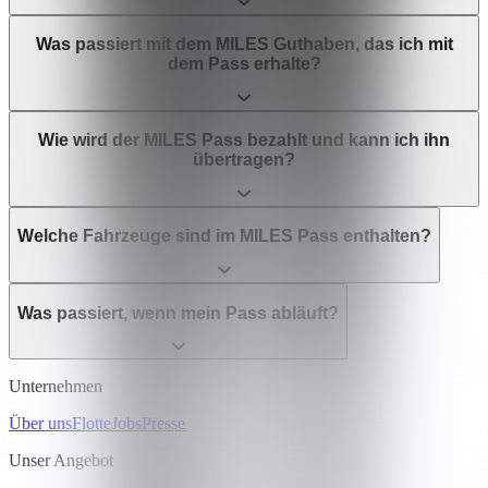
Was passiert mit dem MILES Guthaben, das ich mit
dem Pass erhalte?
Wie wird der MILES Pass bezahlt und kann ich ihn
übertragen?
Welche Fahrzeuge sind im MILES Pass enthalten?
Was passiert, wenn mein Pass abläuft?
Unternehmen
Über uns
Flotte
Jobs
Presse
Unser Angebot