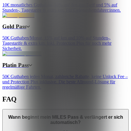
10€ monatliches Guthaben, 10% auf den km-Tarif und 5% auf
Stunden-, Tagestarife & extra km. Für Gelegenheitsfahrer:innen.
Gold Pass
50€ Guthaben/Monat, 15% auf km und 10% auf Stunden-,
Tagestarife & extra km. Inkl. Protection Plus für noch mehr
Sicherheit.
Platin Pass
50€ Guthaben jeden Monat, zahlreiche Rabatte, keine Unlock Fee –
und Protection Plus inklusive. Die beste Allround-Lösung für
regelmäßige Fahrten.
FAQ
Wann beginnt mein MILES Pass & verlängert er sich
automatisch?