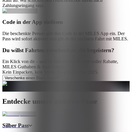
Kauf ab. Wir schicken den Gutscheincode direkt nach
Zahlungseingang raus.
Code in der App einlösen
Die beschenkte Person gibt den Code in der MILES App ein. Der
Pass wird sofort aktiviert und gilt ab der nächsten Fahrt mit MILES.
Du willst Fahrten verschenken, die begeistern?
Ein Klick von dir – und sie bekommen Monate voller Rabatte,
MILES Guthaben & Sparvorteile.
Kein Einpacken, kein Stress. So schenkt man 2025.
Verschenke einen Black Pass
Entdecke unsere anderen Pässe
Silber Pass