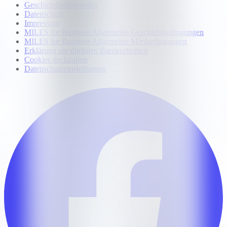
Geschäftsbedingungen
Datenschutz
Impressum
MILES for Business Allgemeine Geschäftsbedingungen
MILES for Business Allgemeine Mietbedingungen
Erklärung zur digitalen Barrierefreiheit
Cookies declaration
Datenschutzeinstellungen