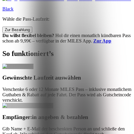
Black
Wähle die Pass-Laufzeit:
Zur Bezahlung
Du willst flexibel bleiben?
Hol dir einen monatlich kündbaren Pass
schon ab 9,99€ – verfügbar in der MILES App.
Zur App
So funktioniert’s
Gewünschte Laufzeit auswählen
Verschenke 6 oder 12 Monate MILES Pass – inklusive monatlichem
Guthaben & Rabatt auf jede Fahrt. Der Pass wird als Gutscheincode
verschickt.
Empfänger:in angeben & bezahlen
Gib Name + E-Mail der beschenkten Person an und schließe den