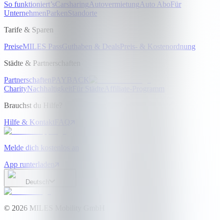
So funktioniert’s
Carsharing
Autovermietung
Auto Abo
Für
Unternehmen
Parken
Standorte
Tarife & Sparen
Preise
MILES Pass
Guthaben & Deals
Preis- & Kostenordnung
Städte & Partnerschaften
Partnerschaften
PAYBACK
Charity
Nachhaltigkeit
Für Städte
Affiliate-Programm
Brauchst du Hilfe?
Hilfe & Kontakt
FAQ
Melde dich kostenlos an
App runterladen
Deutsch
©
2026
MILES Mobility GmbH