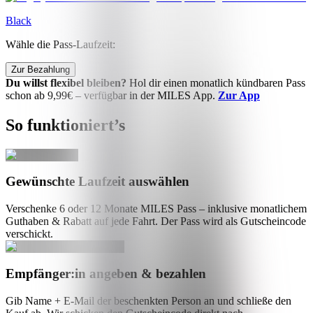
Black
Wähle die Pass-Laufzeit:
Zur Bezahlung
Du willst flexibel bleiben?
Hol dir einen monatlich kündbaren Pass
schon ab 9,99€ – verfügbar in der MILES App.
Zur App
So funktioniert’s
Gewünschte Laufzeit auswählen
Verschenke 6 oder 12 Monate MILES Pass – inklusive monatlichem
Guthaben & Rabatt auf jede Fahrt. Der Pass wird als Gutscheincode
verschickt.
Empfänger:in angeben & bezahlen
Gib Name + E-Mail der beschenkten Person an und schließe den