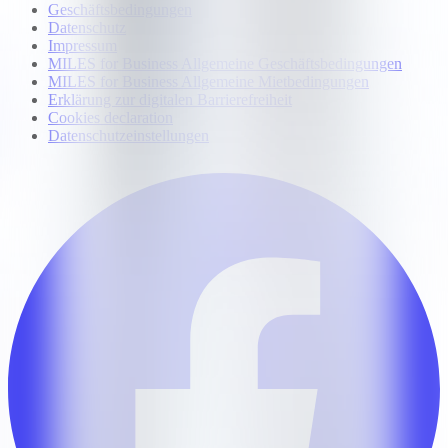
Geschäftsbedingungen
Datenschutz
Impressum
MILES for Business Allgemeine Geschäftsbedingungen
MILES for Business Allgemeine Mietbedingungen
Erklärung zur digitalen Barrierefreiheit
Cookies declaration
Datenschutzeinstellungen