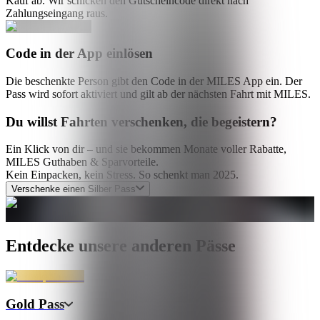
Kauf ab. Wir schicken den Gutscheincode direkt nach
Zahlungseingang raus.
Code in der App einlösen
Die beschenkte Person gibt den Code in der MILES App ein. Der
Pass wird sofort aktiviert und gilt ab der nächsten Fahrt mit MILES.
Du willst Fahrten verschenken, die begeistern?
Ein Klick von dir – und sie bekommen Monate voller Rabatte,
MILES Guthaben & Sparvorteile.
Kein Einpacken, kein Stress. So schenkt man 2025.
Verschenke einen Silber Pass
Entdecke unsere anderen Pässe
Gold Pass