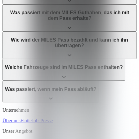
Was passiert mit dem MILES Guthaben, das ich mit
dem Pass erhalte?
Wie wird der MILES Pass bezahlt und kann ich ihn
übertragen?
Welche Fahrzeuge sind im MILES Pass enthalten?
Was passiert, wenn mein Pass abläuft?
Unternehmen
Über uns
Flotte
Jobs
Presse
Unser Angebot