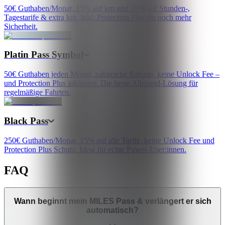
50€ Guthaben/Monat, 15% auf km und 10% auf Stunden-,
Tagestarife & extra km. Inkl. Protection Plus für noch mehr
Sicherheit.
Platin Pass Symbol
50€ Guthaben jeden Monat, zahlreiche Rabatte, keine Unlock Fee –
und Protection Plus inklusive. Die beste Allround-Lösung für
regelmäßige Fahrten.
Black Pass
250€ Guthaben/Monat, 15% auf alle Tarife, keine Unlock Fee und
Protection Plus Schutz. Ideal für echte Power-User:innen.
FAQ
Wann beginnt mein MILES Pass & verlängert er sich
automatisch?