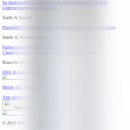
So funktioniert’s
Carsharing
Autovermietung
Auto Abo
Für
Unternehmen
Parken
Standorte
Tarife & Sparen
Preise
MILES Pass
Guthaben & Deals
Preis- & Kostenordnung
Städte & Partnerschaften
Partnerschaften
PAYBACK
Charity
Nachhaltigkeit
Für Städte
Affiliate-Programm
Brauchst du Hilfe?
Hilfe & Kontakt
FAQ
Melde dich kostenlos an
App runterladen
Deutsch
©
2026
MILES Mobility GmbH